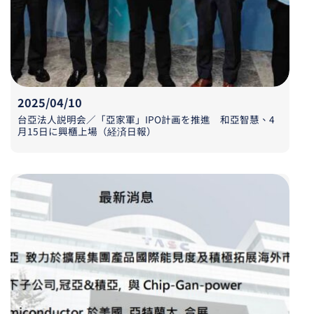
2025/04/10
台亞法人説明会／「亞家軍」
IPO
計画
を
推進 和亞智慧、
4
月
15
日
に
興櫃上場（経済日報）