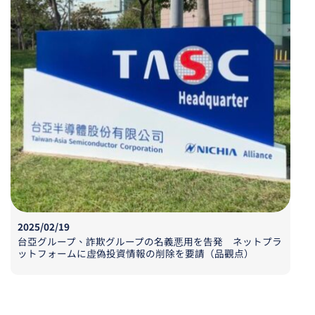
2025/02/19
台亞
グループ
、詐欺
グループの
名義悪用
を
告発
ネットプラ
ットフォームに
虚偽投資情報
の
削除
を
要請（品觀点）