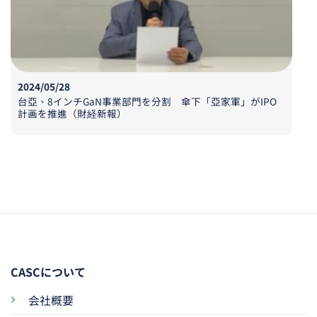
2024/05/28
台亞、
8
インチ
GaN
事業部門
を
分割 傘下「亞家軍」
が
IPO
計画
を
推進（財経新報）
CASCについて
会社概要