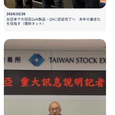
2024/10/26
台亞傘下
の
冠亞
GaN
製品、
Q4
に
認証完了
へ
来年
の
量産化
を
目指
す
（理財
ネット
）