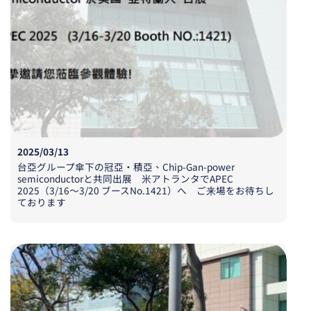
2025/03/13
台亞
グループ
傘下
の
冠亞
・
積亞、
Chip-Gan-power
semiconductor
と
共同出展 米
アトランタで
APEC
2025
（
3/16
〜
3/20
ブース
No.1421
）
へ
ご
来場
をお
待
ちし
ております