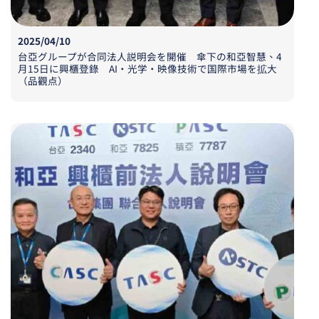
2025/04/10
台亞
グループが
合同法人説明会
を
開催 傘下
の
和亞智慧、
4
月
15
日
に
興櫃登錄
AI
・
光学
・
映像技術
で
国際市場
を
拡大
（品觀点）