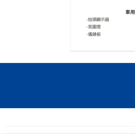
車用
-抬頭顯示器
-氛圍燈
-儀錶板